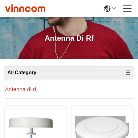
Antenna Di Rf
All Category
Antenna di rf