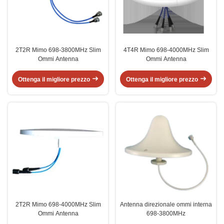
2T2R Mimo 698-3800MHz Slim
4T4R Mimo 698-4000MHz Slim
Ommi Antenna
Ommi Antenna
Ottenga il migliore prezzo
Ottenga il migliore prezzo
2T2R Mimo 698-4000MHz Slim
Antenna direzionale ommi interna
Ommi Antenna
698-3800MHz