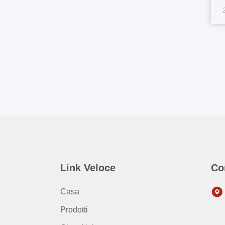
(
A
fa
Ci
Link Veloce
Co
Casa
Prodotti