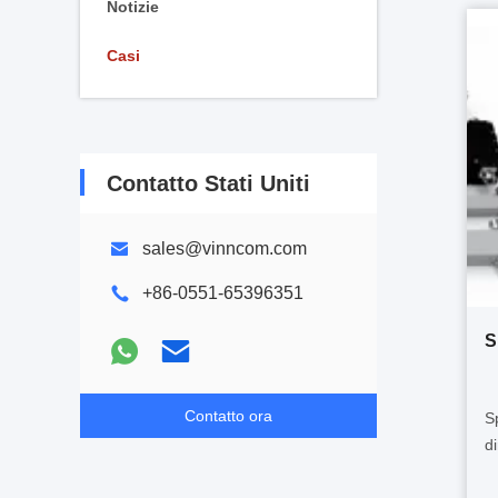
Notizie
Casi
Contatto Stati Uniti
sales@vinncom.com
+86-0551-65396351
S
Contatto ora
S
d
A