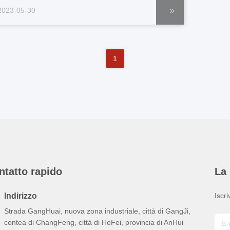
Combiner).pdf Tapper:Tapper.pdf
2023-05-30
ttenuatore:Attenuatore.pdf Carico falso:Carico
lso.pdf Isolatore:Isolatore.pdf
rcolatore:Circolatore.pdf Filtro...
1
ntatto rapido
La 
Indirizzo
Iscri
Strada GangHuai, nuova zona industriale, città di GangJi,
contea di ChangFeng, città di HeFei, provincia di AnHui