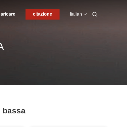
aricare
citazione
Italian
A
M bassa