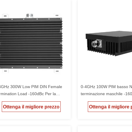
4GHz 300W Low PIM DIN Female
0-4GHz 100W PIM basso N 
rmination Load -160dBc Per la
terminazione maschile -16
stione dell'alimentazione
Ottenga il migliore prezzo
Ottenga il migliore