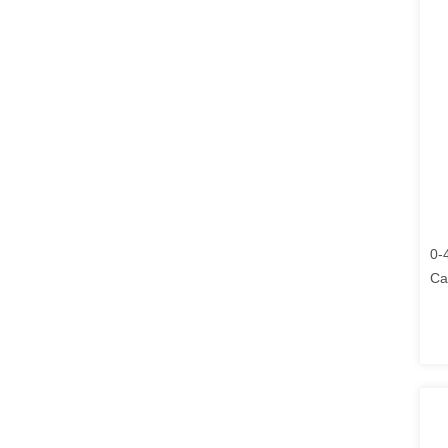
0-
Ca