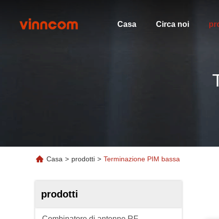
Casa
Circa noi
pr
Casa
>
prodotti
>
Terminazione PIM bassa
prodotti
Combinatore di antenne RF