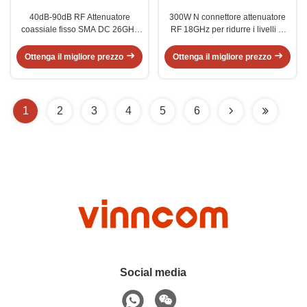
40dB-90dB RF Attenuatore
300W N connettore attenuatore
coassiale fisso SMA DC 26GHz
RF 18GHz per ridurre i livelli di
2W Maschio femmina
potenza
Ottenga il migliore prezzo
Ottenga il migliore prezzo
1
2
3
4
5
6
Social media