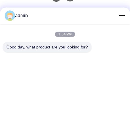
Contatto rapido
admin
Telefono
3:34 PM
0086-551-65396351
Good day, what product are you looking for?
E-Mail
sales@vinncom.com
Indirizzo
Strada GangHuai, nuova zona industriale, città di
GangJi, contea di ChangFeng, città di HeFei, provincia
di AnHui
Norme Sulla Privacy
|
Mappa Del Sito