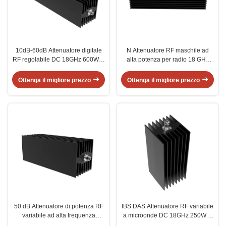
10dB-60dB Attenuatore digitale
N Attenuatore RF maschile ad
RF regolabile DC 18GHz 600W N
alta potenza per radio 18 GHz
Femminile N Femminile
500w
Ottenga il migliore prezzo
Ottenga il migliore prezzo
50 dB Attenuatore di potenza RF
IBS DAS Attenuatore RF variabile
variabile ad alta frequenza
a microonde DC 18GHz 250W N
18GHz 300W N Maschio N
maschio N femmina