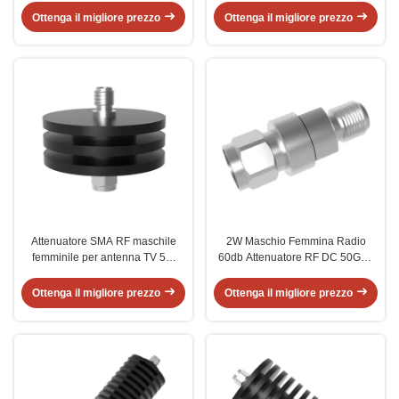
Femmina
Ottenga il migliore prezzo
Ottenga il migliore prezzo
Attenuatore SMA RF maschile
2W Maschio Femmina Radio
femminile per antenna TV 5W
60db Attenuatore RF DC 50GHz
50GHz 2.4mm
2.4mm OEM
Ottenga il migliore prezzo
Ottenga il migliore prezzo