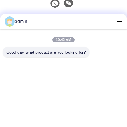
Contatto rapido
admin
Telefono
10:42 AM
0086-551-65396351
Good day, what product are you looking for?
E-Mail
sales@vinncom.com
Indirizzo
Strada GangHuai, nuova zona industriale, città di
GangJi, contea di ChangFeng, città di HeFei, provincia
di AnHui
Norme Sulla Privacy
|
Mappa Del Sito