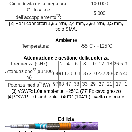
Ciclo di vita della piegatura:
100,000
Ciclo vitale
5,000
*2
dell'accoppiamento
:
[2] Per i connettori 1,85 mm, 2,4 mm, 2,92 mm, 3,5 mm,
solo SMA.
Ambiente
Temperatura:
-55°C - +125°C
Attenuazione e gestione della potenza
Frequenza (GHz)
1
2
4
6
8
10
12
18
26.5
33
*3
Attenuazione
(dB/100
64
91
130
161
187
210
232
288
355
400
m)
*4
97
68
47
38
33
29
27
21
17
15
Potenza media
(W)
[3] VSWR:1.0■ ambiente: +25°C (77°F); cavo grezzo
[4] VSWR:1.0; ambiente: +40°C (104°F); livello del mare
Edilizia