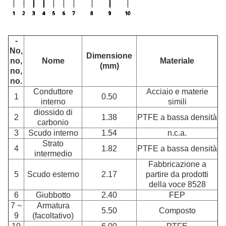
-
No,
Dimensione
no,
Nome
Materiale
(mm)
no,
no.
Conduttore
Acciaio e materie
1
0.50
interno
simili
diossido di
2
1.38
PTFE a bassa densità
carbonio
3
Scudo interno
1.54
n.c.a.
Strato
4
1.82
PTFE a bassa densità
intermedio
Fabbricazione a
5
Scudo esterno
2.17
partire da prodotti
della voce 8528
6
Giubbotto
2.40
FEP
7 ~
Armatura
5.50
Composto
9
(facoltativo)