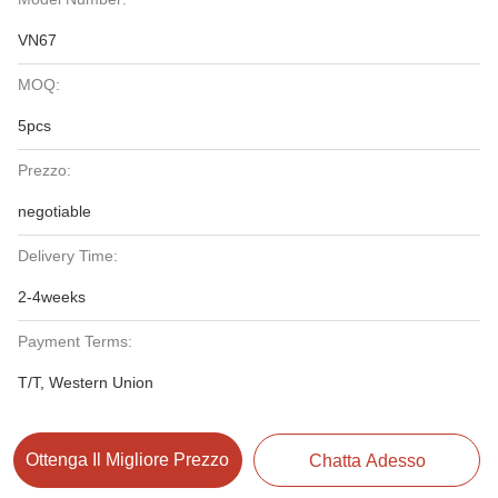
VN67
MOQ:
5pcs
Prezzo:
negotiable
Delivery Time:
2-4weeks
Payment Terms:
T/T, Western Union
Ottenga Il Migliore Prezzo
Chatta Adesso