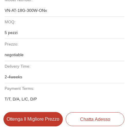
VN-AT-18G-300W-ONx
MOQ:
5 pezzi
Prezzo:
negotiable
Delivery Time:
2-4weeks
Payment Terms:
T/T, D/A, L/C, D/P
Ottenga Il Migliore Prezzo
Chatta Adesso