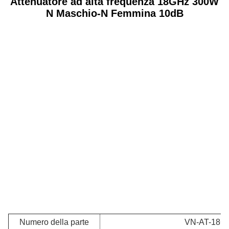
Attenuatore ad alta frequenza 18GHz 300W
N Maschio-N Femmina 10dB
Numero della parte
VN-AT-18G