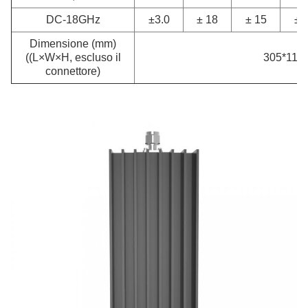
DC-18GHz
±3.0
± 18
± 15
± 
Dimensione (mm)
((L×W×H, escluso il
305*110
connettore)