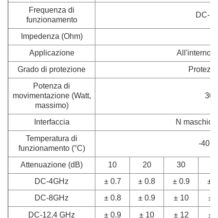
Frequenza di
DC-1
funzionamento
Impedenza (Ohm)
5
Applicazione
All'interno e
Grado di protezione
Protezio
Potenza di
movimentazione (Watt,
30
massimo)
Interfaccia
N maschio -
Temperatura di
-40 ~
funzionamento (°C)
Attenuazione (dB)
10
20
30
4
DC-4GHz
± 0.7
± 0.8
± 0.9
± 0
DC-8GHz
± 0.8
± 0.9
± 10
± 
DC-12,4 GHz
± 0.9
± 10
± 12
± 