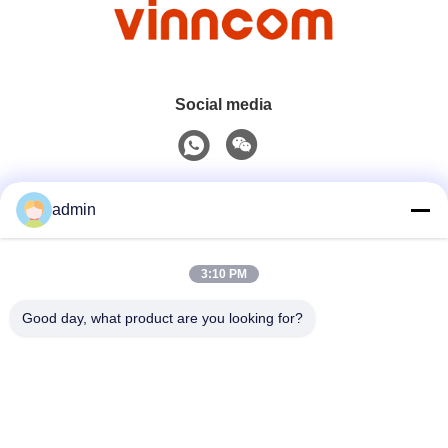
Social media
Contatto rapido
admin
Telefono
3:10 PM
0086-551-65396351
Good day, what product are you looking for?
E-Mail
sales@vinncom.com
Indirizzo