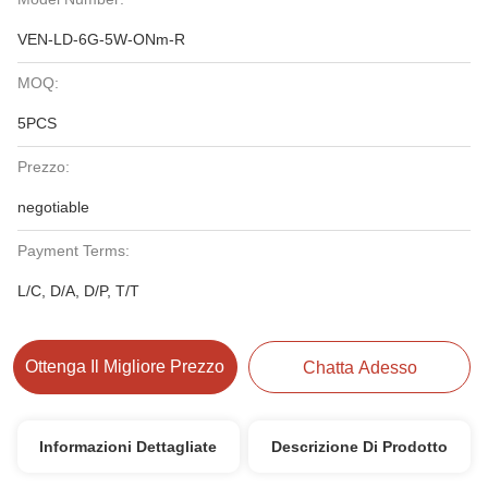
VEN-LD-6G-5W-ONm-R
MOQ:
5PCS
Prezzo:
negotiable
Payment Terms:
L/C, D/A, D/P, T/T
Ottenga Il Migliore Prezzo
Chatta Adesso
Informazioni Dettagliate
Descrizione Di Prodotto