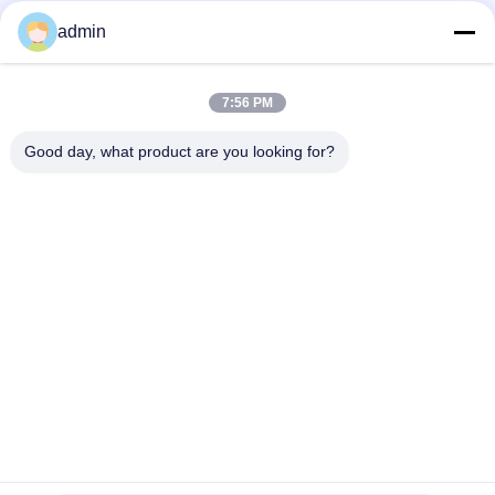
Contatto rapido
admin
Telefono
7:56 PM
0086-551-65396351
Good day, what product are you looking for?
E-Mail
sales@vinncom.com
Indirizzo
Strada GangHuai, nuova zona industriale, città di
GangJi, contea di ChangFeng, città di HeFei, provincia
di AnHui
Norme Sulla Privacy
|
Mappa Del Sito
Buona qualità della Cina Combinatore di antenne RF Fornitore. ©