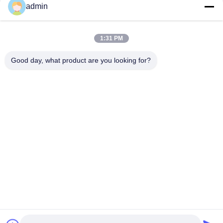
admin
Telefono
1:31 PM
0086-551-65396351
Good day, what product are you looking for?
E-Mail
sales@vinncom.com
Indirizzo
Strada GangHuai, nuova zona industriale, città di
GangJi, contea di ChangFeng, città di HeFei, provincia
di AnHui
Norme Sulla Privacy
|
Mappa Del Sito
Buona qualità della Cina Combinatore di antenne RF Fornitore. ©
di Copyright 2023-2026 HeFei Vinncom Electronic Technology