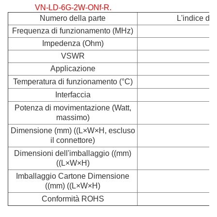
VN-LD-6G-2W-ONf-R.
Numero della parte
L'indice di 
Frequenza di funzionamento (MHz)
Impedenza (Ohm)
VSWR
Applicazione
Temperatura di funzionamento (°C)
Interfaccia
Potenza di movimentazione (Watt,
massimo)
Dimensione (mm) ((L×W×H, escluso
il connettore)
Dimensioni dell'imballaggio ((mm)
((L×W×H)
Imballaggio Cartone Dimensione
2
((mm) ((L×W×H)
Conformità ROHS