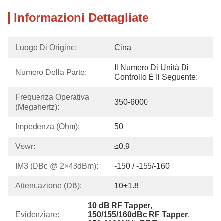
Informazioni Dettagliate
Luogo Di Origine:
Cina
Il Numero Di Unità Di 
Numero Della Parte:
Controllo È Il Seguente:
Frequenza Operativa 
350-6000
(megahertz):
Impedenza (Ohm):
50
Vswr:
≤0.9
IM3 (dBc @ 2×43dBm):
-150 / -155/-160
Attenuazione (dB):
10±1.8
10 dB RF Tapper
, 
Evidenziare:
150/155/160dBc RF Tapper
, 