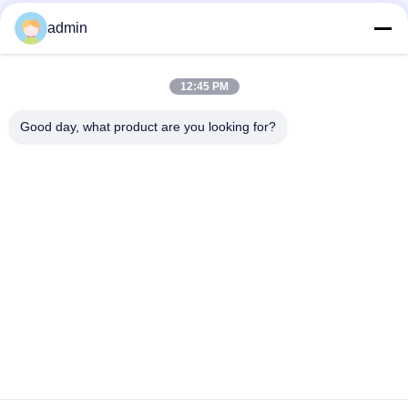
Contatto rapido
admin
Telefono
12:45 PM
0086-551-65396351
Good day, what product are you looking for?
E-Mail
sales@vinncom.com
Indirizzo
Strada GangHuai, nuova zona industriale, città di
GangJi, contea di ChangFeng, città di HeFei, provincia
di AnHui
Norme Sulla Privacy
|
Mappa Del Sito
Buona qualità della Cina Combinatore di antenne RF Fornitore. ©