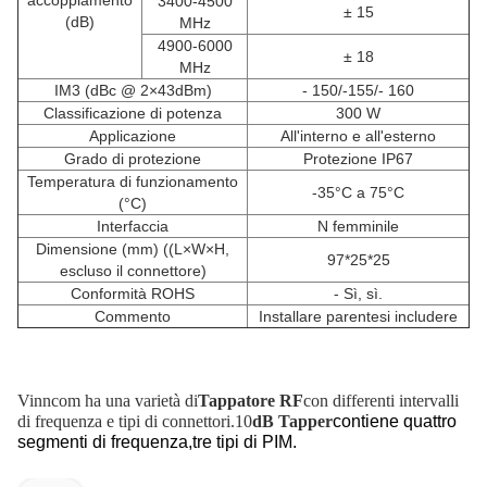
accoppiamento
3400-4500
± 15
(dB)
MHz
4900-6000
± 18
MHz
IM3 (dBc @ 2×43dBm)
- 150/-155/- 160
Classificazione di potenza
300 W
Applicazione
All'interno e all'esterno
Grado di protezione
Protezione IP67
Temperatura di funzionamento
-35°C a 75°C
(°C)
Interfaccia
N femminile
Dimensione (mm) ((L×W×H,
97*25*25
escluso il connettore)
Conformità ROHS
- Sì, sì.
Commento
Installare parentesi includere
Vinncom ha una varietà di
Tappatore RF
con differenti intervalli
di frequenza e tipi di connettori.10
dB Tapper
contiene quattro
,
segmenti di frequenza
tre tipi di PIM.