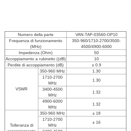
Numero della parte
VAN-TAP-03560-OP10
Frequenza di funzionamento
350-960/1710-2700/3500-
(MHz)
4500/4900-6000
Impedenza (Ohm)
50
Accoppiamento a rubinetto ((dB)
10
Perdite di accoppiamento (dB)
≤ 0.9
350-960 MHz
1.30
1710-2700
1.30
MHz
VSWR
3400-4500
1.32
MHz
4900-6000
1.32
MHz
350-960 MHz
± 18
1710-2700
± 16
Tolleranza di
MHz