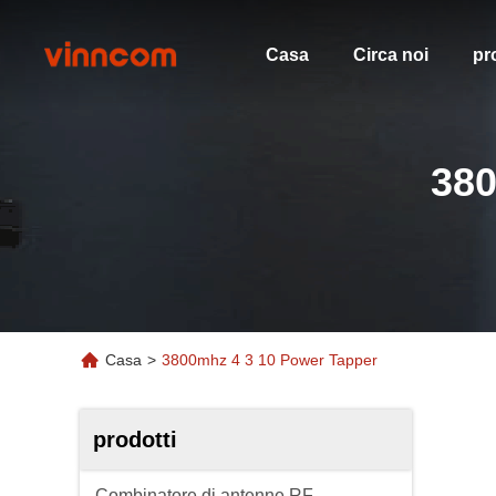
Casa
Circa noi
pr
38
Casa
>
3800mhz 4 3 10 Power Tapper
prodotti
Combinatore di antenne RF