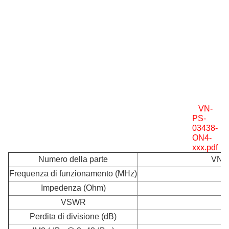
VN-
PS-
03438-
ON4-
xxx.pdf
Numero della parte
VN-
Frequenza di funzionamento (MHz)
3
Impedenza (Ohm)
VSWR
Perdita di divisione (dB)