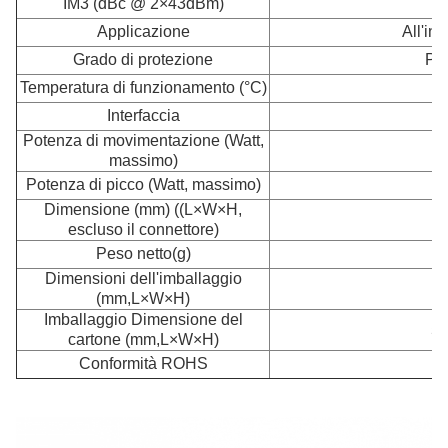
IM3 (dBc @ 2×43dBm)
Applicazione
All'int
Grado di protezione
Pro
Temperatura di funzionamento (°C)
Interfaccia
N
Potenza di movimentazione (Watt,
massimo)
Potenza di picco (Watt, massimo)
Dimensione (mm) ((L×W×H,
3
escluso il connettore)
Peso netto
(g)
Dimensioni dell'imballaggio
(mm,L×W×H)
Imballaggio Dimensione del
5
cartone (mm,L×W×H)
Conformità ROHS