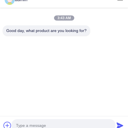
Telefono
3:43 AM
0086-551-65396351
Good day, what product are you looking for?
E-Mail
sales@vinncom.com
Indirizzo
Strada GangHuai, nuova zona industriale, città di
GangJi, contea di ChangFeng, città di HeFei, provincia
di AnHui
Norme Sulla Privacy
|
Mappa Del Sito
Buona qualità della Cina Combinatore di antenne RF Fornitore. ©
di Copyright 2023-2026 HeFei Vinncom Electronic Technology
Co.,Ltd. . Tutti i diritti riservati.