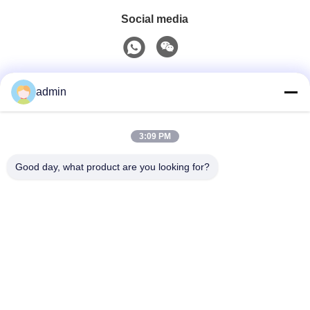
Social media
Contatto rapido
admin
Telefono
3:09 PM
0086-551-65396351
Good day, what product are you looking for?
E-Mail
sales@vinncom.com
Indirizzo
Strada GangHuai, nuova zona industriale, città di
GangJi, contea di ChangFeng, città di HeFei, provincia
di AnHui