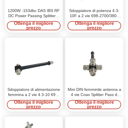
1200W -153dbc DAS IBS RF
Sdoppiatore di potenza 4.3-
DC Power Passing Splitter 2
10F a 2 vie 698-2700/3800
Way N femmina
MHz
Ottenga il migliore
Ottenga il migliore
prezzo
prezzo
Sdoppiatore di alimentazione
Mini DIN femminile antenna a
femmina a 2 vie 4.3-10 698-
4 vie Coax Splitter Pass di
2700/3800 MHz
potenza 6000MHz -165dbc
Ottenga il migliore
Ottenga il migliore
prezzo
prezzo