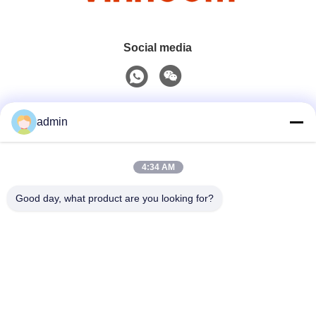
Social media
Contatto rapido
admin
Telefono
4:34 AM
0086-551-65396351
Good day, what product are you looking for?
E-Mail
sales@vinncom.com
Indirizzo
Strada GangHuai, nuova zona industriale, città di
GangJi, contea di ChangFeng, città di HeFei, provincia