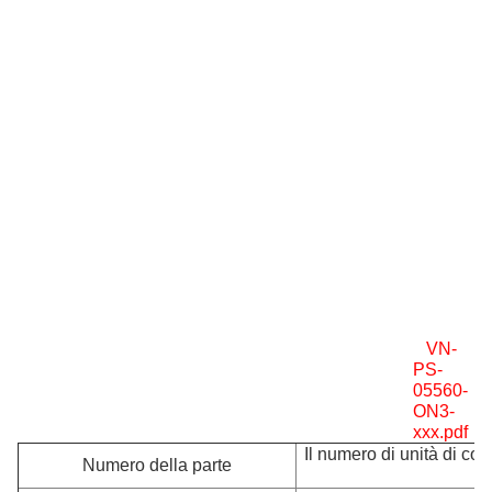
VN-
PS-
05560-
ON3-
xxx.pdf
Il numero di unità di cont
Numero della parte
al