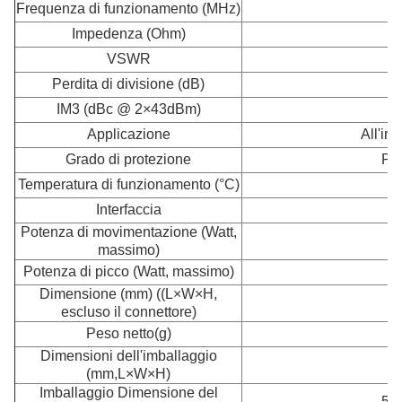
Frequenza di funzionamento (MHz)
Impedenza (Ohm)
VSWR
Perdita di divisione (dB)
IM3 (dBc @ 2×43dBm)
Applicazione
All'int
Grado di protezione
Pro
Temperatura di funzionamento (°C)
Interfaccia
N
Potenza di movimentazione (Watt,
massimo)
Potenza di picco (Watt, massimo)
Dimensione (mm) ((L×W×H,
2
escluso il connettore)
Peso netto
(g)
Dimensioni dell'imballaggio
2
(mm,L×W×H)
Imballaggio Dimensione del
500